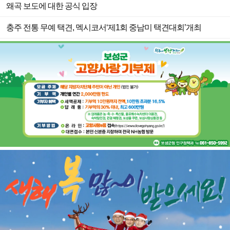
왜곡 보도에 대한 공식 입장
충주 전통 무예 택견, 멕시코서‘제1회 중남미 택견대회’개최