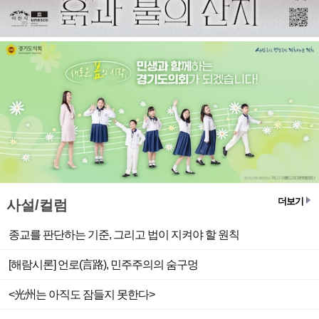
더보기
사설/컬럼
종교를 판단하는 기준, 그리고 법이 지켜야 할 원칙
​[해람시론] 언로(言路), 민주주의의 숨구멍
<光州는 아직도 잠들지 못한다>