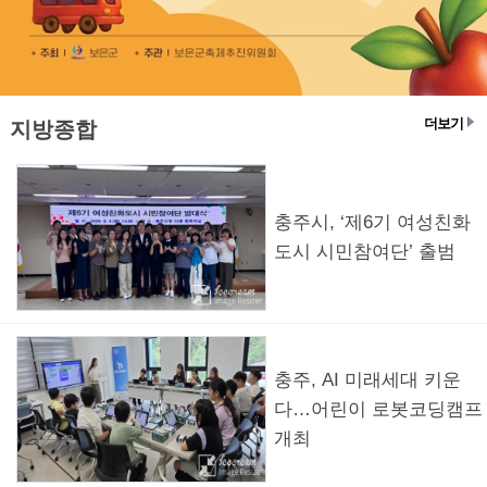
더보기
지방종합
충주시, ‘제6기 여성친화
도시 시민참여단’ 출범
충주, AI 미래세대 키운
다…어린이 로봇코딩캠프
개최