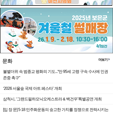
더보기
문화
불볕더위 속 범종교 평화의 기도...“만 95세 고령 구속 수사에 인권
존중 촉구”
‘2026 서울숲 국제 아트 페스타’ 개최
삼척시, ‘그랜드필하모닉오케스트라 & 백건우’특별공연 개최
[입 장 문] 5·18 민주화운동의 숭고한 가치를 정쟁으로 전락시키는