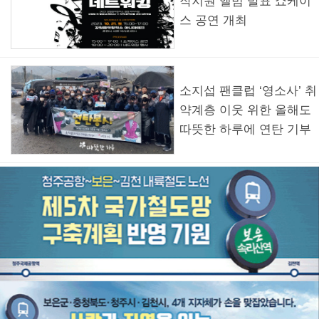
작지원 앨범 발표 쇼케이
스 공연 개최
소지섭 팬클럽 ‘영소사’ 취
약계층 이웃 위한 올해도
따뜻한 하루에 연탄 기부