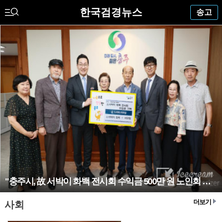
한국검경뉴스
송고
"충주시, 故 서박이 화백 전시회 수익금 500만 원 노인회 기탁"
더보기
사회