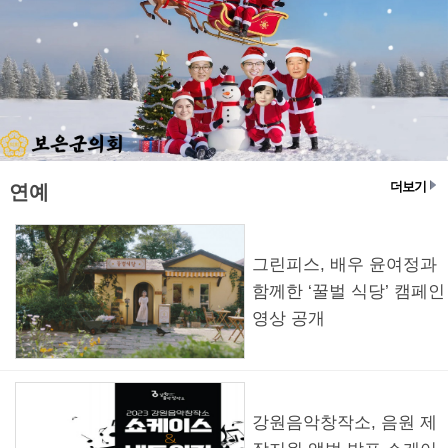
더보기
연예
그린피스, 배우 윤여정과
함께한 ‘꿀벌 식당’ 캠페인
영상 공개
강원음악창작소, 음원 제