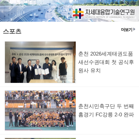
더보기
스포츠
춘천 2026세계태권도품
새선수권대회 첫 공식후
원사 유치
춘천시민축구단 두 번째
홈경기 FC강릉 2-0 완파