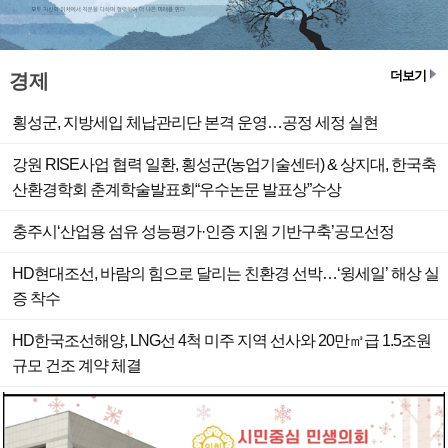
더보기
경제
횡성군, 지방세입 체납관리단 본격 운영…공정 세정 실현
강원 RISE사업 협력 일환, 횡성군(농업기술센터) & 상지대, 한국축
산환경학회 춘계학술발표회“우수논문 발표상”수상
충주시‘산업용 섬유 성능평가·인증 지원 기반구축’공모선정
HD현대조선, 바람의 힘으로 달리는 친환경 선박…‘윙세일’ 해상 실
증 착수
HD한국조선해양, LNG선 4척 미주 지역 선사와 20만㎥급 1.5조원
규모 건조 계약 체결