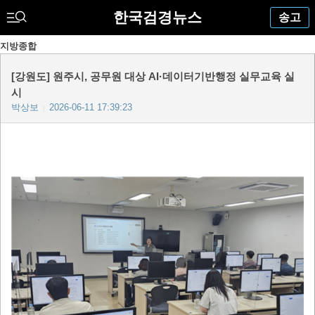
한국검경뉴스
송고
지방종합
[강원도] 원주시, 공무원 대상 AI·데이터기반행정 실무교육 실
시
박상보
2026-06-11 17:39:23
|