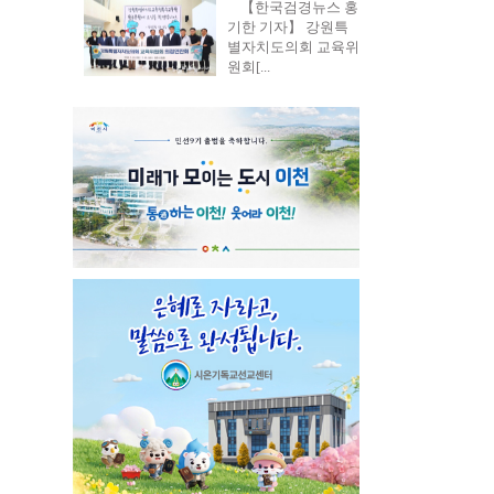
【한국검경뉴스 홍
기한 기자】 강원특
별자치도의회 교육위
원회[...