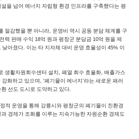
시
설을 넘어 에너지 자립형 환경 인프라를 구축했다는 평
,
를 절감했을 뿐 아니라
운영비
역시 공동 분담 체계를 구
18
10
 전
력 판매 수익
억 원과 평창군 분담금
억 원을 제
.
45%
로 낮아졌다
이는 타 지자체 대비 운영 효율성
이
이
,
,
로 생활자원회수센터 설치
폐
열 회수 효율화
배출가스
, ‘
’
을
강화하고 있으며
폐기물이 에너지
라는 새로운 패러
.
환 선도 도시로 도약하고 있다
정적 운영을 통해 강릉시와 평
창군의 폐기물이 친환경
경과
경제가 조화를 이루는 지속가능한 자원순환 경제도