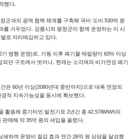
.
작했다
·
530
창군과의 광역 협력 체계를
구축해 국비
도비
억 원
.
과
를 거두었다
강릉시와 평창군이 함께 운영하는 이 시
.
모델로 자리매김하고 있다
2
)
,
83%
기 병행 운영
로
가동 이후
폐기물 매립량이
이상
,
립
되던 구조에서 벗어나
현재는 소각재와 비가연성 폐기
60
(2080
)
기간은
년 이상
년대 중
반까지
으로 대폭 연장되
.
환경적
지속가능성을 동시에 확보했다
2
42,578MWh
을 활용해 증기터빈 발전기로
년간 총
의
35
.
를 판매
해 약
억 원의 세입을 올렸다
26
상쇄하며 운영비 절감 효과
연간
억 원 상당을 달성했