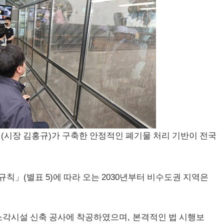
(
)
시
시장 김홍규
가 구축한 안정적인 폐기물 처리 기반이 전국
(
5)
2030
규칙
」
별표
에 따라 오는
년부터 비수도권 지역은
,
소각시설 신축 공사에 착공하
였으며
본격적인 법 시행보