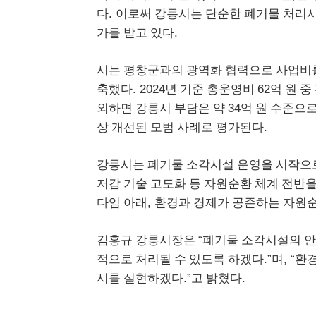
.
다
이로써 강릉시는 단순한 폐기물 처리
.
가를 받고 있다
시는 평창군과의 광역화 협력으로 사업비
. 2024
62
축했다
년 기준 총운영비
억 원 중
34
외하면 강릉시 부
담은 약
억 원 수준으
.
상 개선된 모범 사례로 평가된다
강릉시는 폐기물 소각시설 운영을 시작으
저감 기술 고도화 등 자원순환 체계 전반
,
다임 아래
환경과
경제가 공존하는 자원순
“
김홍규 강릉시장은
폐기물 소각시설의 안
.”
, “
적으로 처리될 수 있도록 하겠다
며
환
.”
.
시를 실현하겠다
고
밝혔다