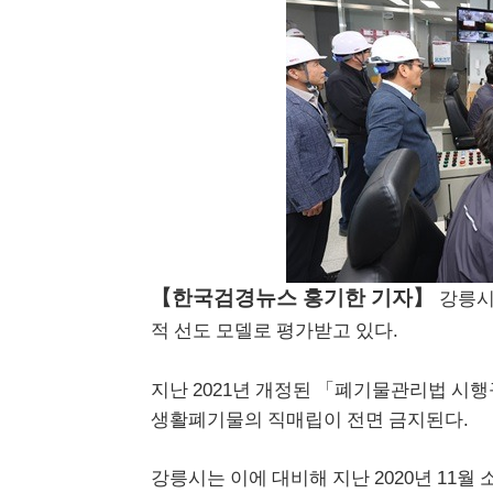
【
한국검경뉴스 홍기한 기자
】
강릉
.
적 선도 모델로 평가받고 있다
2021
지난
년 개정된
「
폐기물관리법 시행
.
생활폐기물의 직매립이 전면 금지된다
2020
11
강릉시는 이에 대비해 지난
년
월 