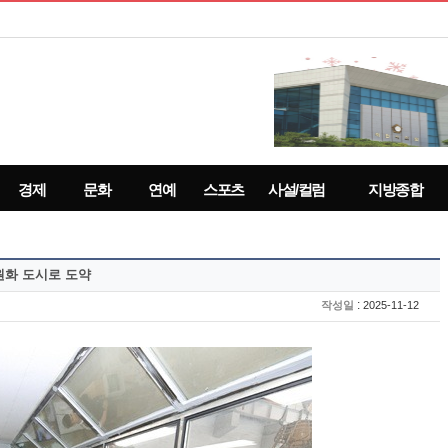
경제
문화
연예
스포츠
사설/컬럼
지방종합
원화 도시로 도약
:
작성일
2025-11-12