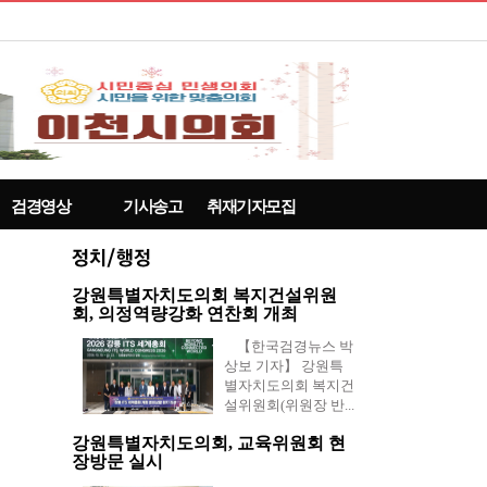
검경영상
기사송고
취재기자모집
강원특별자치도의회 복지건설위원
회, 의정역량강화 연찬회 개최
【한국검경뉴스 박
상보 기자】 강원특
별자치도의회 복지건
설위원회(위원장 반...
강원특별자치도의회, 교육위원회 현
장방문 실시