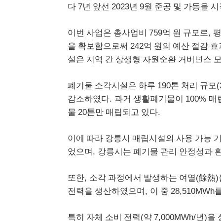
7
2023
9
다
년 앞선
년
월 준공 및 가동을 시
759
,
이번 사업은 총사업비
억 원 규모로
평
242
을 확보함으로써
억 원의 예산 절감 효
설은 지역 간 상생
형 자원순환 거버넌스 
190
(
폐기물 소각시설은 하루
톤 처리 규모
.
100%
감소하였다
과거 생활폐기물이
매
20
.
물
톤만 매립되
고 있다
이에 따라 강릉시 매립시설의 사용 가능 
,
었으며
강릉시는 폐기물 관리 안정성과 
,
(
)
또한
소각 과정에서 발생하는 여열
餘熱
,
28,510MWh
전력을 생산하였으며
이 중
(
7,000MWh/
)
특히 자체 소비 전력
약
년
을 