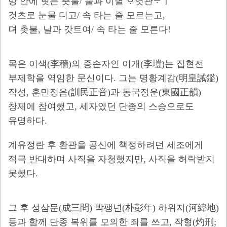
방 안에 혓는 촛불/ 눌과 이별 ᄒᆞ엿관ᄃᆞㅣ
것츠로 눈물 디고/ 속 타는 줄 모르는고,
뎌 촛불, 날과 갓트여/ 속 타는 줄 모른다!
목은 이색(李穡)의 증손자인 이개(李塏)는 집현전
부제학을 역임한 문신이다. 그는 명황계감(明皇誡鑑)
작성, 훈민정음(訓民正音)과 동국정운(東國正韻)
창제에 참여했고, 세자였던 단종의 스승으로도
유명하다.
계유정란 후 환관을 공신에 책정하려던 세조에게
적극 반대하며 사직을 자청했지만, 사직을 허락받지
못했다.
그 후 성삼문(成三問) 박팽년(朴彭年) 하위지(河緯地)
등과 함께 단종 복위를 모의한 죄를 쓰고, 작형(灼刑;