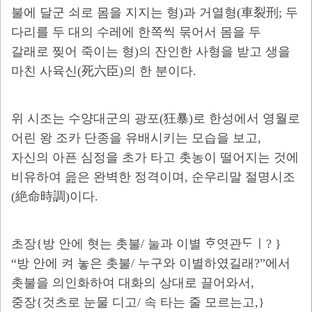
불에 달군 쇠로 몸을 지지는 형)과 거열형(車裂刑; 두
다리를 두 대의 수레에 한쪽씩 묶어서 몸을 두
갈래로 찢어 죽이는 형)의 잔인한 사형을 받고 생을
마친 사육신(死六臣)의 한 분이다.
위 시조는 수양대군의 광포(狂暴)로 한성에서 영월로
어린 왕 조카 단종을 유배시키는 모습을 보고,
자신의 아픈 심정을 초가 타고 촛농이 떨어지는 것에
비유하여 읊은 완벽한 정격이며, 순우리말 절명시조
(絶命時調)이다.
초장{방 안에 혓는 촛불/ 눌과 이별 ᄒᆞ엿관ᄃᆞㅣ? }
“방 안에 켜 놓은 촛불/ 누구와 이별하였길래?”에서
촛불을 의인화하여 대화의 상대로 끌어와서,
중장{것츠로 눈물 디고/ 속 타는 줄 모르는고,}