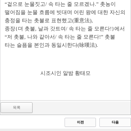
“겉으로 눈물짓고/ 속 타는 줄 모르겠나.” 촛농이
떨어짐을 눈물 흐름에 빗대며 어린 왕에 대한 자신의
충정을 타는 촛불로 표현했고(重意法),
종장{뎌 촛불, 날과 갓트여/ 속 타는 줄 모른다!}에서
“저 촛불, 나와 같아서/ 속 타는 줄 모른다!” 촛불
타는 슬픔을 본인과 동일시한다(咏嘆法).
시조시인 알밤 황태모
목록
이전
다음