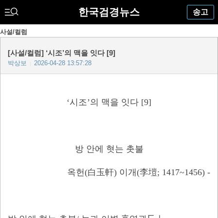
한국검경뉴스
송고
사설/컬럼
[사설/컬럼] ‘시조’의 맥을 잇다 [9]
박상보
2026-04-28 13:57:28
|
‘시조’의 맥을 잇다 [9]
방 안에 혓는 촛불
옥헌(白玉軒) 이개(李塏; 1417~1456) -