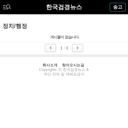
한국검경뉴스
송고
정치/행정
게시물이 없습니다.
1
/
0
회사소개
찾아오시는길
Copyrights ⓒ 한국검경뉴스 &
무단 전재 및 재배포금지