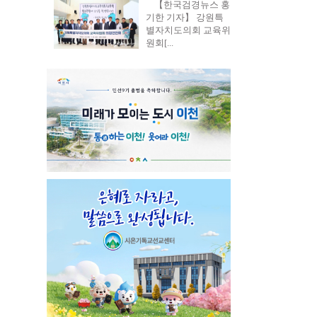
【한국검경뉴스 홍
기한 기자】 강원특
별자치도의회 교육위
원회[...