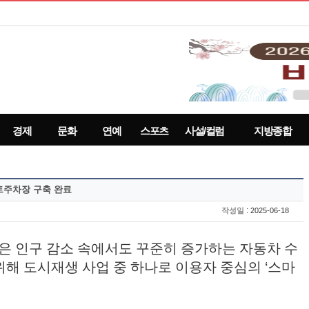
경제
문화
연예
스포츠
사설/컬럼
지방종합
트주차장 구축 완료
:
작성일
2025-06-18
은 인구 감소 속에서도 꾸준히 증가하는 자동차 수
위해 도시재생 사업 중 하나로 이용자 중심의
‘
스마