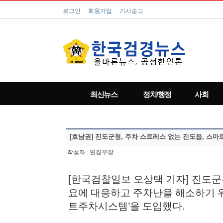
로그인
회원가입
기사송고
최신뉴스
정치/행정
사회
[호남권]
진도군청, 주차 스트레스 없는 진도읍, 스마
작성자 :
편집부장
[
한국검찰일보 오상택 기자
]
진도군
요에 대응하고 주차난을 해소하기 
트주차시스템
’
을 도입했다
.