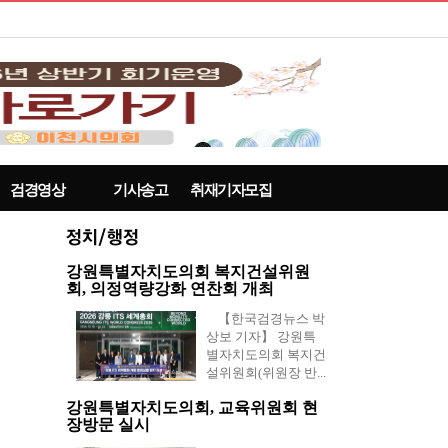
검경영상
기사송고
취재기자모집
강원특별자치도의회 복지건설위원
회, 의정역량강화 연찬회 개최
【한국검경뉴스 박
상보 기자】 강원특
별자치도의회 복지건
설위원회(위원장 반...
강원특별자치도의회, 교육위원회 현
장방문 실시