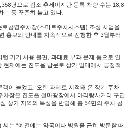
,358
명으로 감소 추세이지만 등록 차량 수는
18,8
하는 등 꾸준히 늘고 있다
.
문로공영주차장
(
스마트주차시스템
)
조성 사업을
련 홍보와 안내를 지속적으로 진행한 후
3
월부터
지털 기기 사용 불편
,
과태료 부과 문제 등으로 일
난 현재에는 진도읍 남문로 상가 일대에서 긍정적
문객이 늘었고
,
오랜 과제로 지적돼 온 장기 주차
차장은 진도읍 철마광장에서 아리랑사거리 구간
중심 상가 지역의 특성을 반영해 총
54
면의 주차 공
2)
씨는
“
예전에는 약국이나 병원을 급히 방문할 때