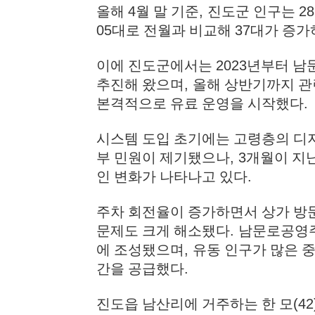
올해
4
월 말 기준
,
진도군 인구는
28
05
대로 전월과 비교해
37
대가 증가
이에 진도군에서는
2023
년부터 남
추진해 왔으며
,
올해 상반기까지 관
본격적으로 유료 운영을 시작했다
.
시스템 도입 초기에는 고령층의 디
부 민원이 제기됐으나
, 3
개월이 지
인 변화가 나타나고 있다
.
주차 회전율이 증가하면서 상가 방
문제도 크게 해소됐다
.
남문로공영주
에 조성됐으며
,
유동 인구가 많은 
간을 공급했다
.
진도읍 남산리에 거주하는 한 모
(4