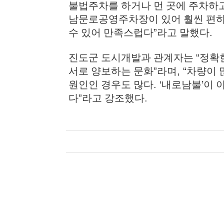
불법주차를 하거나 먼 곳에 주차하
남문로공영주차장이 있어 훨씬 편
수 있어 만족스럽다
”
라고 말했다
.
진도군 도시개발과 관계자는
“
정확
서로 양보하는 문화
”
라며
, “
차량이 
원인인 경우도 많다
. ‘
내로남불
’
이 
다
”
라고 강조했다
.