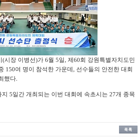
시
(
시장 이병선
)
가
6
월
5
일
,
제
60
회 강원특별자치도민
 중
150
여 명이 참석한 가운데
,
선수들의 안전한 대회
개최했다
.
까지
5
일간 개최되는 이번 대회에 속초시는
27
개 종목