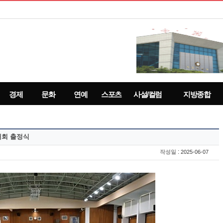
경제
문화
연예
스포츠
사설/컬럼
지방종합
대회 출정식
:
작성일
2025-06-07