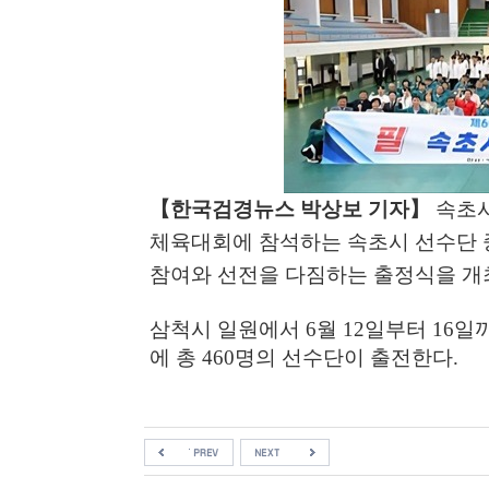
【
한국검경뉴스 박상보 기자
】
속초
체육대회에 참석하는 속초시 선수단
참여와 선전을 다짐하는 출정식을 
삼척시 일원에서
6
월
12
일부터
16
일
에 총
460
명의 선수단이 출전한다
.