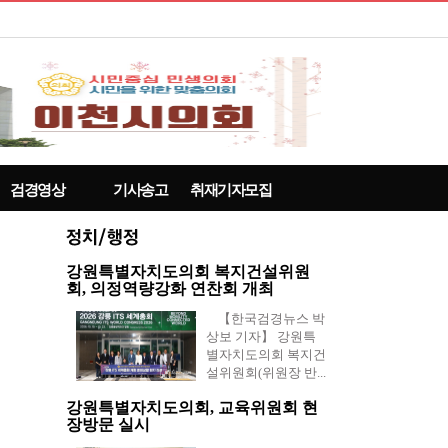
검경영상
기사송고
취재기자모집
강원특별자치도의회 복지건설위원
회, 의정역량강화 연찬회 개최
【한국검경뉴스 박
상보 기자】 강원특
별자치도의회 복지건
설위원회(위원장 반...
강원특별자치도의회, 교육위원회 현
장방문 실시