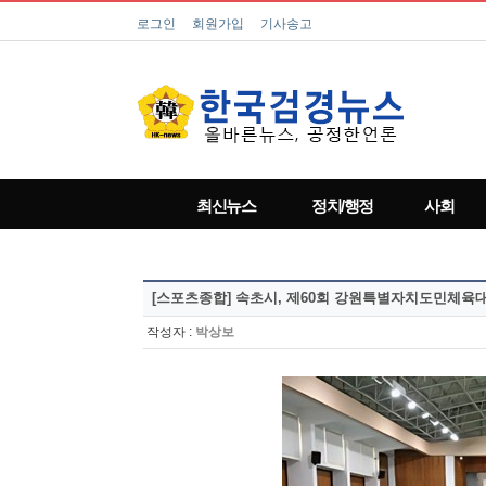
로그인
회원가입
기사송고
최신뉴스
정치/행정
사회
[스포츠종합]
속초시, 제60회 강원특별자치도민체육
작성자 :
박상보