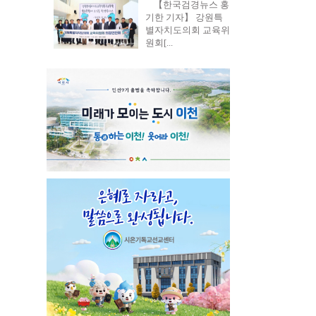
【한국검경뉴스 홍
기한 기자】 강원특
별자치도의회 교육위
원회[...