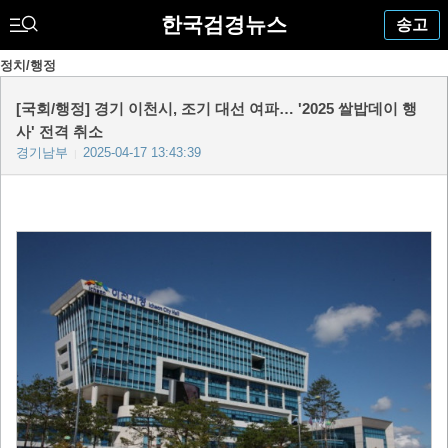
한국검경뉴스
송고
정치/행정
[국회/행정] 경기 이천시, 조기 대선 여파… '2025 쌀밥데이 행
사' 전격 취소
경기남부
2025-04-17 13:43:39
|